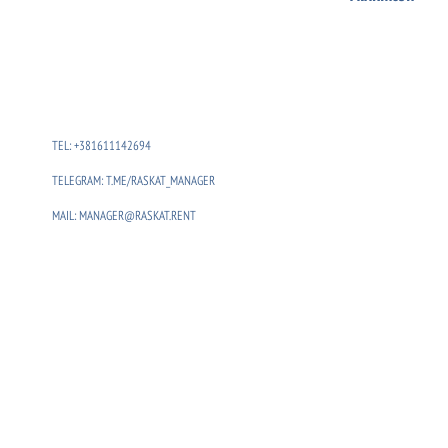
TEL: +381611142694
TELEGRAM: T.ME/RASKAT_MANAGER
MAIL: MANAGER@RASKAT.RENT