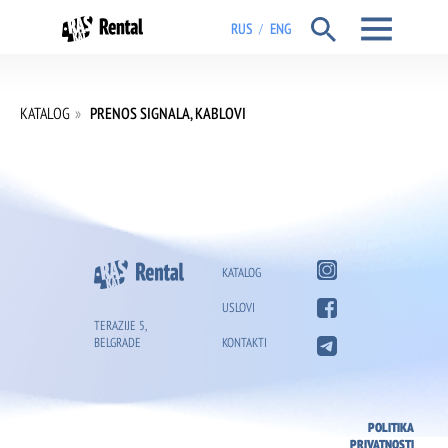
RUS
ENG
/
KATALOG
»
PRENOS SIGNALA, KABLOVI
KATALOG
USLOVI
TERAZIJE 5,
BELGRADE
KONTAKTI
POLITIKA
PRIVATNOSTI