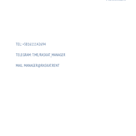
TEL: +381611142694
TELEGRAM: T.ME/RASKAT_MANAGER
MAIL: MANAGER@RASKAT.RENT